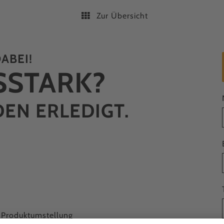
Zur Übersicht
ABEI!
­STARK?
EN ERLEDIGT.
 Produktumstellung