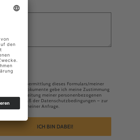
Nachricht
*
Lebenslauf
Mit der Übermittlung dieses Formulars/meiner
Bewerbungsdokumente gebe ich meine Zustimmung
für die Verarbeitung meiner personenbezogenen
Daten – gemäß der
Datenschutzbedingungen
– zur
Bearbeitung meiner Anfrage.
ICH BIN DABEI!