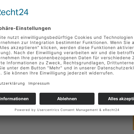
lagen
rbesserungen
r mechanischen Bereich (Elektriker, Anlagen- und
orteil
hrift