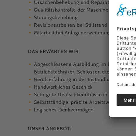
Ursachenbehebung und Reparaturen an An
Qualitätskontrolle der Maschinen
Störungsbehebung
Revisionsarbeiten bei Stillstand
Mitarbeit bei Anlagenerweiterungen und Ve
DAS ERWARTEN WIR:
Abgeschlossene Ausbildung im Elektro- ode
Betriebstechniker, Schlosser, etc.)
Berufserfahrung in der Instandhaltung von V
Handwerkliches Geschick
Sehr gute Deutschkenntnisse in Wort und Sc
Selbstständige, präzise Arbeitsweise
Logisches Denkvermögen
UNSER ANGEBOT: