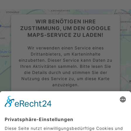
WIR BENÖTIGEN IHRE
ZUSTIMMUNG, UM DEN GOOGLE
MAPS-SERVICE ZU LADEN!
Wir verwenden einen Service eines
Drittanbieters, um Karteninhalte
einzubetten. Dieser Service kann Daten zu
Ihren Aktivitäten sammeln. Bitte lesen Sie
die Details durch und stimmen Sie der
Nutzung des Service zu, um diese Karte
anzuzeigen.
Mehr Informationen
Akzeptieren
powered by
Usercentrics Consent
Management Platform
&
eRecht24