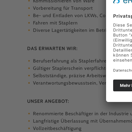
Kommissionieren von Ware
Vorbereitung für Transport
Be- und Entladen von LKWs, Container
Fahren mit Staplern
Diverse Lagertätigkeiten im Betrieb
DAS ERWARTEN WIR:
Berufserfahrung als Staplerfahrer erforderli
Gültiger Staplerschein verpflichtend
Selbstständige, präzise Arbeitsweise
Verantwortungsbewusstsein, Verlässlichkeit,
UNSER ANGEBOT:
Renommierte Beschäftiger in der Industrie
Langfristige Überlassung mit Übernahmemö
Vollzeitbeschäftigung