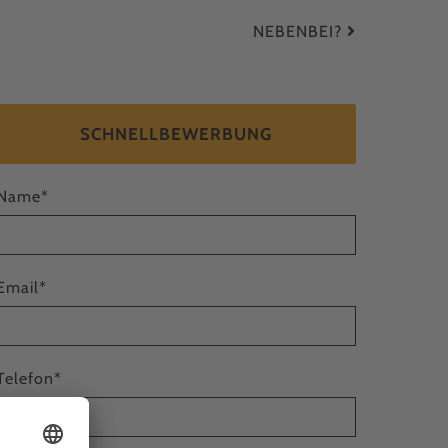
NEBENBEI?
SCHNELLBEWERBUNG
Name
*
Email
*
Telefon
*