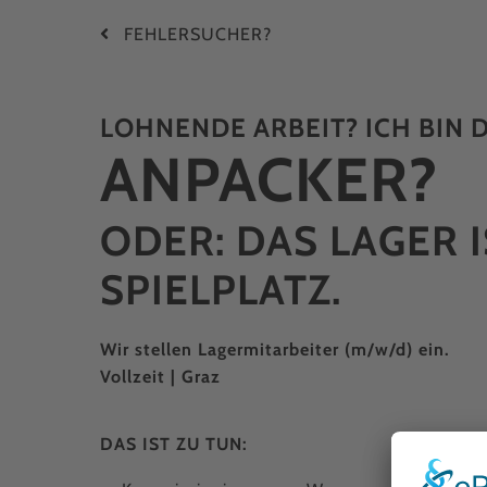
FEHLER­SUCHER?
LOHNENDE ARBEIT? ICH BIN D
ANPACKER?
ODER: DAS LAGER 
SPIELPLATZ.
Wir stellen Lagermitarbeiter (m/w/d) ein.
Vollzeit | Graz
DAS IST ZU TUN: