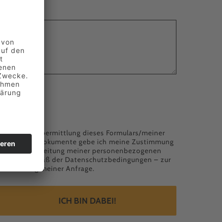
Nachricht
*
Lebenslauf
Mit der Übermittlung dieses Formulars/meiner
Bewerbungsdokumente gebe ich meine Zustimmung
für die Verarbeitung meiner personenbezogenen
Daten – gemäß der
Datenschutzbedingungen
– zur
Bearbeitung meiner Anfrage.
ICH BIN DABEI!