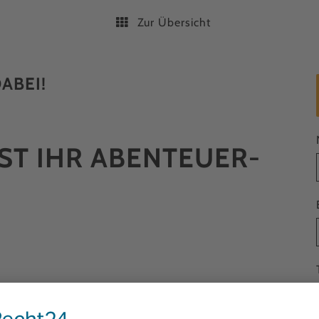
Zur Übersicht
ABEI!
IST IHR ABENTEUER­