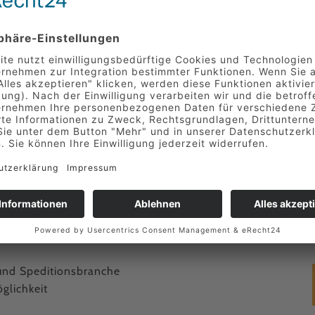
ch
 Einsatzbereitschaft
 und Speditionsbranche
glichkeit