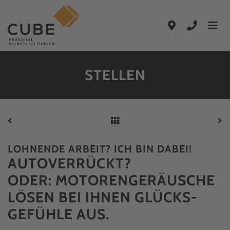
Zum Hauptinhalt springen
Zur Hauptnavigation springen
STELLEN
LOHNENDE ARBEIT? ICH BIN DABEI!
AUTO­VERRÜCKT?
ODER: MOTOREN­GERÄUSCHE
LÖSEN BEI IHNEN GLÜCKS­
GEFÜHLE AUS.