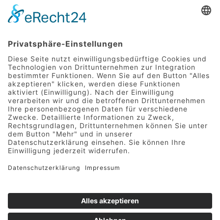
Impressum
Datenschutz
Cookie-Einstellungen
Cube Personaldienstleistungen GmbH
Raiffeisenstraße 46, 8010 Graz
T +43 (0)316 931204-0
E
office@cube-personal.at