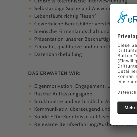
Großteils telefonische Interviewführung
Selbständige Suche und Auswahl von geei
Lebensläufe richtig "lesen"
Gewerbliche Berufsbilder verstehen und di
Steirische Firmenlandschaft und deren Bed
Präsentation unserer Beschäftigerbetriebe
Zeitnahe, qualitative und quantitative Pers
Datenbankbefüllung
DAS ERWARTEN WIR:
Eigenmotivation, Engagement, Leistungs- u
Rasche Auffassungsgabe
Strukturierte und verbindliche Arbeitsweise
Kommunikativ, überzeugend und offen
Solide EDV-Kenntnisse auf Userniveau
Relevante Berufserfahrung/Ausbildung von 