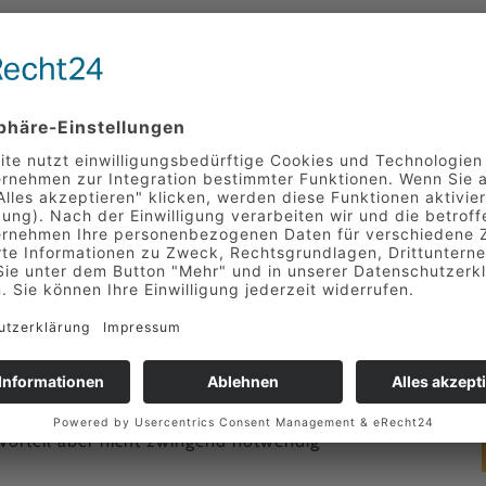
gneten Bewerbungen
e dafür benötigten Qualifikationen erkennen
ürfnisse kennen
onalbesetzung
nd Lernbereitschaft
Vorteil aber nicht zwingend notwendig