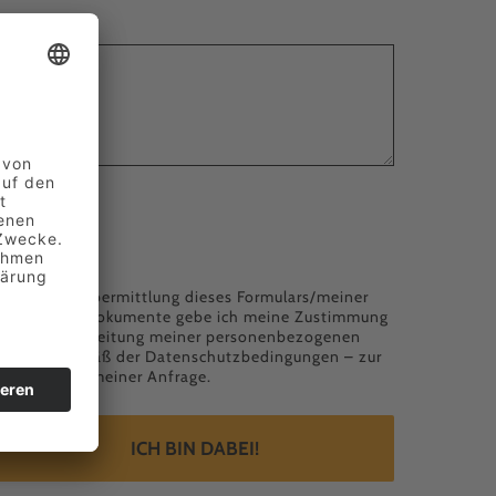
Nachricht
*
Lebenslauf
Mit der Übermittlung dieses Formulars/meiner
Bewerbungsdokumente gebe ich meine Zustimmung
für die Verarbeitung meiner personenbezogenen
Daten – gemäß der
Datenschutzbedingungen
– zur
Bearbeitung meiner Anfrage.
ICH BIN DABEI!